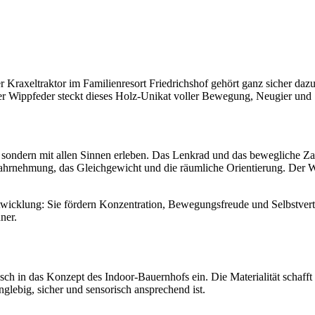
er Kraxeltraktor im Familienresort Friedrichshof gehört ganz sicher da
er Wippfeder steckt dieses Holz-Unikat voller Bewegung, Neugier und 
en, sondern mit allen Sinnen erleben. Das Lenkrad und das bewegliche 
hrnehmung, das Gleichgewicht und die räumliche Orientierung. Der Wip
twicklung: Sie fördern Konzentration, Bewegungsfreude und Selbstvertra
ner.
isch in das Konzept des Indoor-Bauernhofs ein. Die Materialität schaf
anglebig, sicher und sensorisch ansprechend ist.